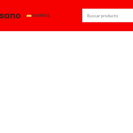
esano
ESPAÑOL