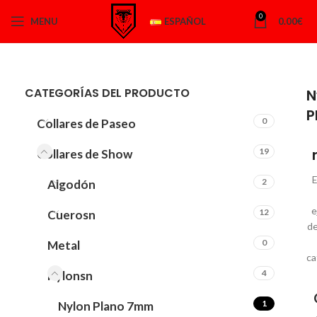
0
MENU
ESPAÑOL
0.00
€
CATEGORÍAS DEL PRODUCTO
N
P
0
Collares de Paseo
19
Collares de Show
E
2
Algodón
e
12
Cuerosn
de
0
Metal
ca
4
Nylonsn
1
Nylon Plano 7mm