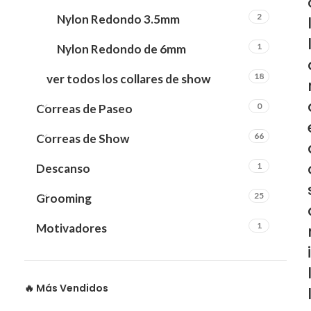
2
Nylon Redondo 3.5mm
1
Nylon Redondo de 6mm
18
ver todos los collares de show
0
Correas de Paseo
66
Correas de Show
1
Descanso
25
Grooming
1
Motivadores
i
🔥 Más Vendidos