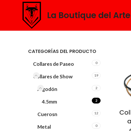
La Boutique del Art
CATEGORÍAS DEL PRODUCTO
0
Collares de Paseo
19
Collares de Show
2
Algodón
2
4.5mm
Col
12
Cuerosn
a
0
Metal