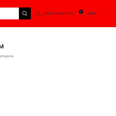
0
LOGIN / REGISTER
0.00
€
MM
categoría