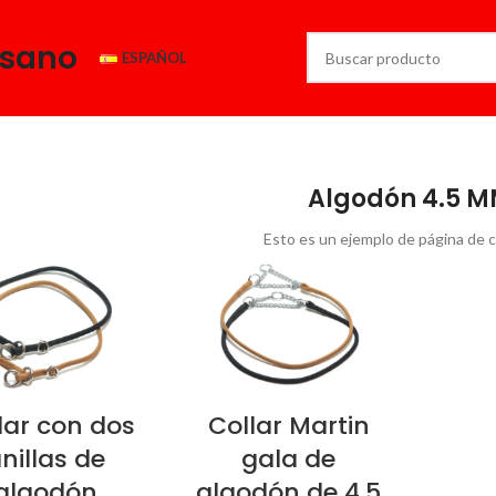
esano
ESPAÑOL
Algodón 4.5 
Esto es un ejemplo de página de 
lar con dos
Collar Martin
nillas de
gala de
algodón
algodón de 4.5