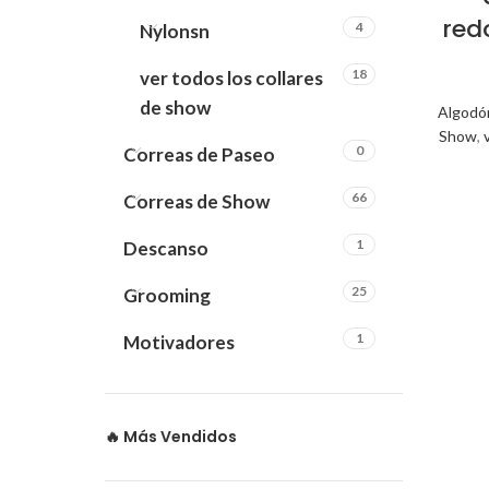
red
4
Nylonsn
18
ver todos los collares
de show
Algodó
Show
,
0
Correas de Paseo
66
Correas de Show
1
Descanso
25
Grooming
1
Motivadores
🔥 Más Vendidos