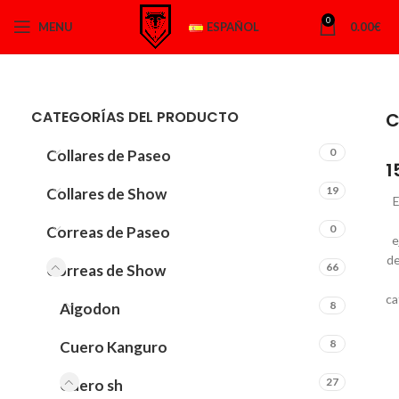
0
MENU
ESPAÑOL
0.00
€
CATEGORÍAS DEL PRODUCTO
C
0
Collares de Paseo
19
Collares de Show
E
0
Correas de Paseo
e
de
66
Correas de Show
ca
8
Algodon
8
Cuero Kanguro
27
Cuero sh