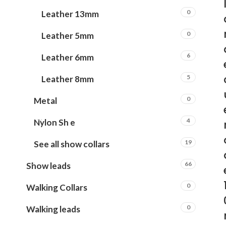
0
Leather 13mm
0
Leather 5mm
6
Leather 6mm
5
Leather 8mm
0
Metal
4
Nylon Sh e
19
See all show collars
66
Show leads
0
Walking Collars
0
Walking leads