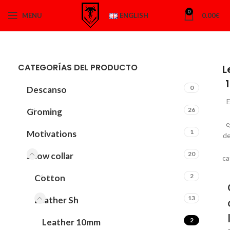
0
MENU
ENGLISH
0.00
€
CATEGORÍAS DEL PRODUCTO
L
0
Descanso
E
26
Groming
e
1
Motivations
de
20
Show collar
ca
2
Cotton
13
Leather Sh
2
Leather 10mm