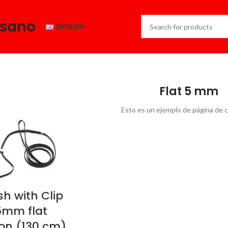
esano
ENGLISH
Flat 5 mm
Esto es un ejemplo de página de 
sh with Clip
5mm flat
on (130 cm)