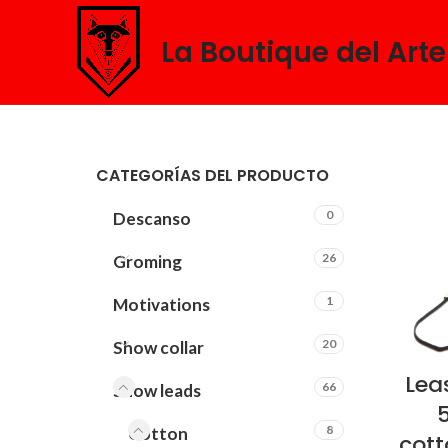
La Boutique del Art
CATEGORÍAS DEL PRODUCTO
0
Descanso
26
Groming
1
Motivations
20
Show collar
Lea
66
Show leads
8
Cotton
cott