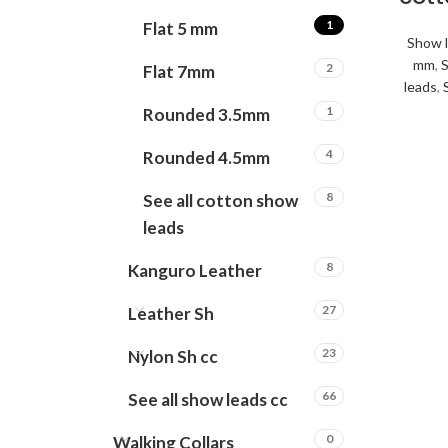
1
Flat 5 mm
Show 
mm
,
S
2
Flat 7mm
leads
,
1
Rounded 3.5mm
4
Rounded 4.5mm
8
See all cotton show
leads
8
Kanguro Leather
27
Leather Sh
23
Nylon Sh cc
66
See all show leads cc
0
Walking Collars