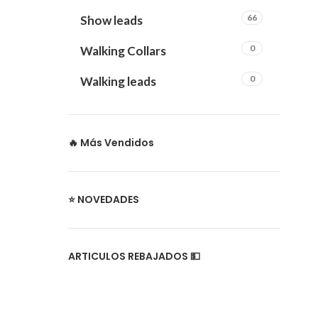
66
Show leads
0
Walking Collars
0
Walking leads
🔥 Más Vendidos
⭐ NOVEDADES
ARTICULOS REBAJADOS 💵