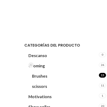
CATEGORÍAS DEL PRODUCTO
0
Descanso
26
Groming
15
Brushes
11
scissors
1
Motivations
20
Show collar