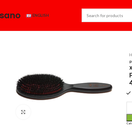
esano
ENGLISH
p
Click to enlarge
Cat