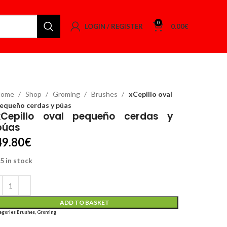
0
LOGIN / REGISTER
0.00
€
Home
Shop
Groming
Brushes
xCepillo oval
equeño cerdas y púas
xCepillo oval pequeño cerdas y
púas
49.80
€
5 in stock
ADD TO BASKET
egories
Brushes
,
Groming