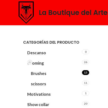
La Boutique del Art
CATEGORÍAS DEL PRODUCTO
0
Descanso
26
Groming
15
Brushes
11
scissors
1
Motivations
20
Show collar