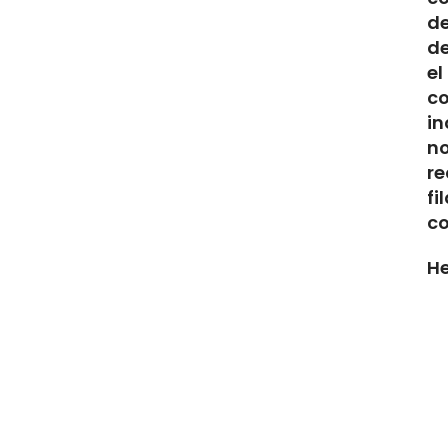
de
de
el
co
in
n
re
fi
co
He