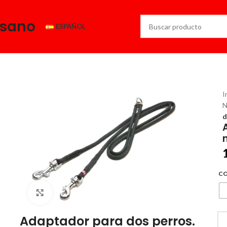
esano
ESPAÑOL
I
N
d
C
Click to enlarge
Adaptador para dos perros.