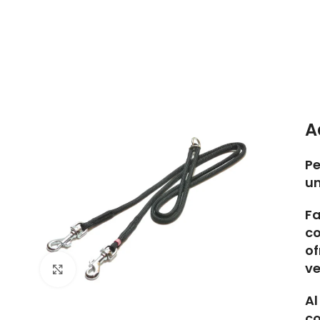
A
Pe
un
Fa
co
of
ve
Click to enlarge
Al
c