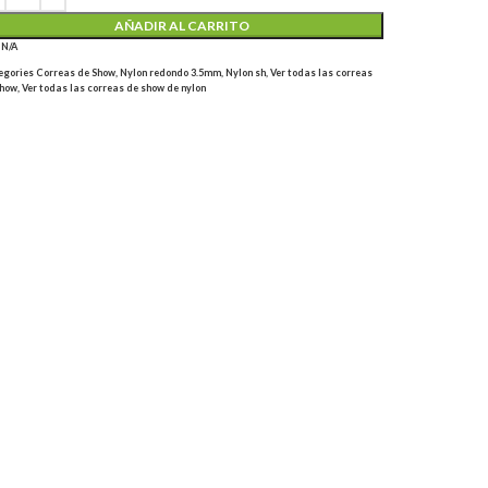
AÑADIR AL CARRITO
U
N/A
egories
Correas de Show
,
Nylon redondo 3.5mm
,
Nylon sh
,
Ver todas las correas
show
,
Ver todas las correas de show de nylon