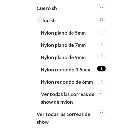
27
Cuero sh
23
Nylon sh
4
Nylon plano de 5mm
7
Nylon plano de 7mm
3
Nylon plano de 9mm
8
Nylon redondo 3.5mm
1
Nylon redondo de 6mm
23
Ver todas las correas de
show de nylon
66
Ver todas las correas de
show