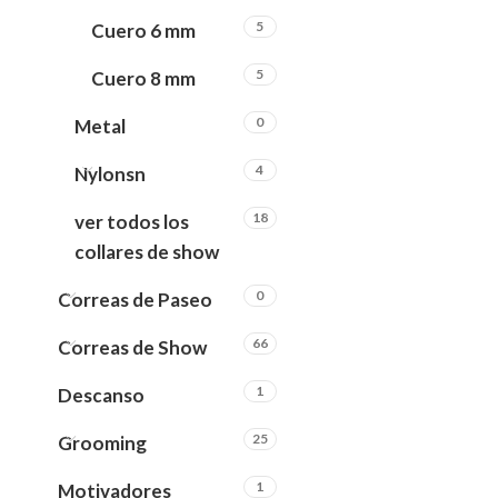
5
Cuero 6 mm
5
Cuero 8 mm
0
Metal
4
Nylonsn
18
ver todos los
collares de show
0
Correas de Paseo
66
Correas de Show
1
Descanso
25
Grooming
1
Motivadores