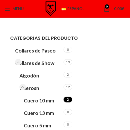
0
MENU
ESPAÑOL
0.00
€
CATEGORÍAS DEL PRODUCTO
0
Collares de Paseo
19
Collares de Show
2
Algodón
12
Cuerosn
2
Cuero 10 mm
0
Cuero 13 mm
0
Cuero 5 mm