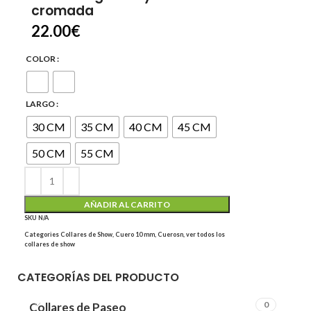
cromada
22.00
€
COLOR
LARGO
30 CM
35 CM
40 CM
45 CM
50 CM
55 CM
AÑADIR AL CARRITO
SKU
N/A
Categories
Collares de Show
,
Cuero 10 mm
,
Cuerosn
,
ver todos los
collares de show
CATEGORÍAS DEL PRODUCTO
0
Collares de Paseo