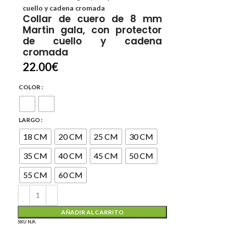
cuello y cadena cromada
Collar de cuero de 8 mm
Martin gala, con protector
de cuello y cadena
cromada
22.00
€
COLOR
LARGO
18 CM
20 CM
25 CM
30 CM
35 CM
40 CM
45 CM
50 CM
55 CM
60 CM
AÑADIR AL CARRITO
SKU
N/A