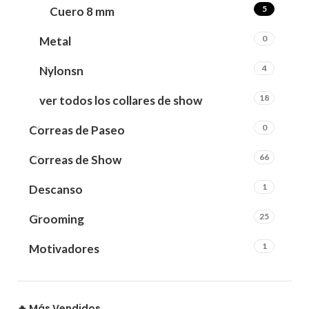
5
Cuero 8 mm
0
Metal
4
Nylonsn
18
ver todos los collares de show
0
Correas de Paseo
66
Correas de Show
1
Descanso
25
Grooming
1
Motivadores
🔥 Más Vendidos