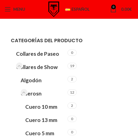
0
MENU
ESPAÑOL
0.00
€
CATEGORÍAS DEL PRODUCTO
0
Collares de Paseo
19
Collares de Show
2
Algodón
12
Cuerosn
2
Cuero 10 mm
0
Cuero 13 mm
0
Cuero 5 mm