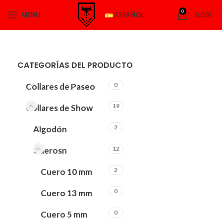
0
MENU
ESPAÑOL
0.00
€
CATEGORÍAS DEL PRODUCTO
0
Collares de Paseo
19
Collares de Show
2
Algodón
12
Cuerosn
2
Cuero 10 mm
0
Cuero 13 mm
0
Cuero 5 mm