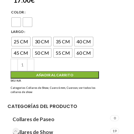
17.00
€
COLOR
LARGO
25 CM
30 CM
35 CM
40 CM
45 CM
50 CM
55 CM
60 CM
AÑADIR AL CARRITO
SKU
N/A
Categories
Collares de Show
,
Cuero 6 mm
,
Cuerosn
,
ver todos los
collares de show
CATEGORÍAS DEL PRODUCTO
0
Collares de Paseo
19
Collares de Show