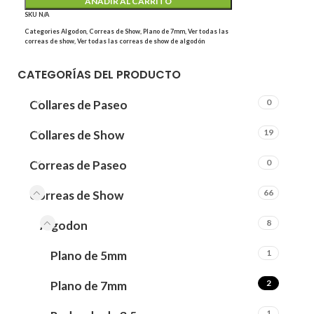
AÑADIR AL CARRITO
SKU
N/A
Categories
Algodon
,
Correas de Show
,
Plano de 7mm
,
Ver todas las
correas de show
,
Ver todas las correas de show de algodón
CATEGORÍAS DEL PRODUCTO
0
Collares de Paseo
19
Collares de Show
0
Correas de Paseo
66
Correas de Show
8
Algodon
1
Plano de 5mm
2
Plano de 7mm
1