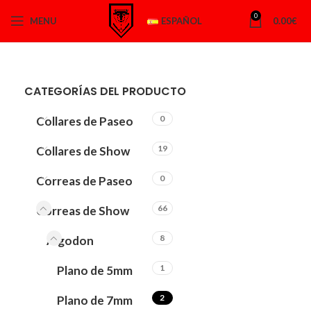
0
MENU
ESPAÑOL
0.00
€
CATEGORÍAS DEL PRODUCTO
0
Collares de Paseo
19
Collares de Show
0
Correas de Paseo
66
Correas de Show
8
Algodon
1
Plano de 5mm
2
Plano de 7mm