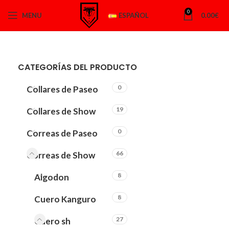
0
MENU
ESPAÑOL
0.00
€
CATEGORÍAS DEL PRODUCTO
0
Collares de Paseo
19
Collares de Show
0
Correas de Paseo
66
Correas de Show
8
Algodon
8
Cuero Kanguro
27
Cuero sh