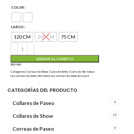
COLOR
LARGO
120 CM
250 CM
75 CM
AÑADIR AL CARRITO
SKU
N/A
Categories
Correas de Show
,
Cuero de 6mm
,
Cuero sh
,
Ver todas
las correas de show
,
Ver todas las correas de show de cuero
CATEGORÍAS DEL PRODUCTO
0
Collares de Paseo
19
Collares de Show
0
Correas de Paseo