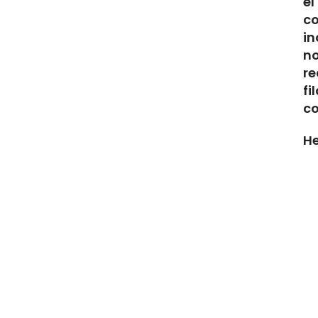
el
co
in
n
re
fi
co
He