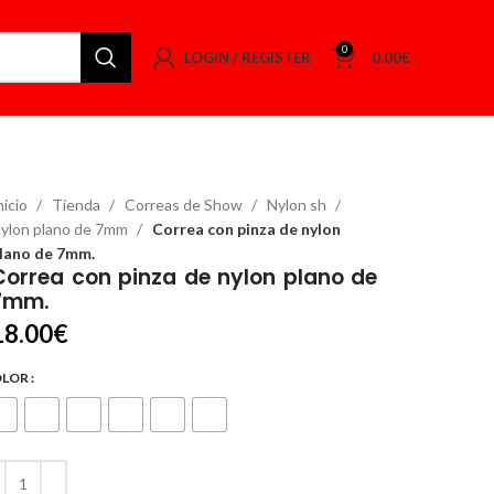
0
LOGIN / REGISTER
0.00
€
nicio
Tienda
Correas de Show
Nylon sh
ylon plano de 7mm
Correa con pinza de nylon
lano de 7mm.
Correa con pinza de nylon plano de
7mm.
18.00
€
OLOR