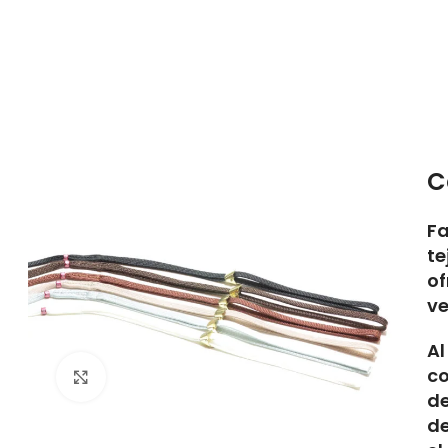
C
Fa
te
of
ve
Al
c
Click to enlarge
de
de