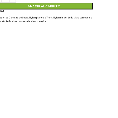
AÑADIR AL CARRITO
U
N/A
egories
Correas de Show
,
Nylon plano de 7mm
,
Nylon sh
,
Ver todas las correas de
w
,
Ver todas las correas de show de nylon