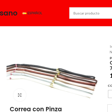
esano
ESPAÑOL
I
N
p
C
Click to enlarge
Correa con Pinza